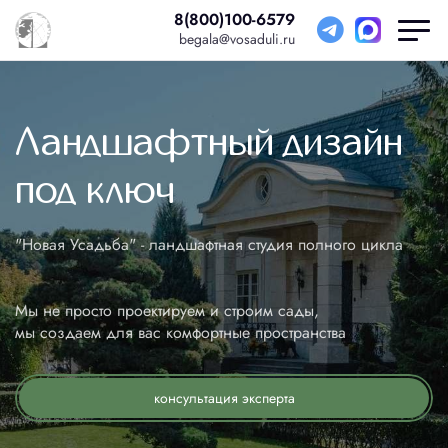
8(800)100-6579
begala@vosaduli.ru
Проектирование
Ландшафтный дизайн
Состав проекта благоустройства
под ключ
Цены проектирование
3D-Визуализация
Проект ограждения
Проект террас
"Новая Усадьба" - ландшафтная студия полного цикла
Топосъемка
Проектирование общественных пространств
Мы не просто проектируем и строим сады,
мы создаем для вас комфортные пространства
Благоустройство
консультация эксперта
Мощение дорожек
Цена 1 м² дорожки
Устройство дренажей
Устройство освещения