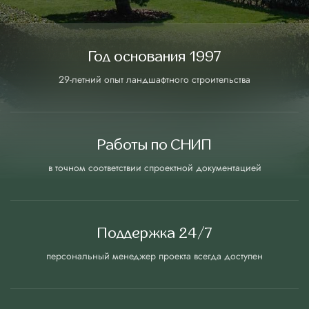
Автоматический полив
Устройство ручьев и водоемов
Год основания 1997
Строительство террасы на набережной
29-летний опыт ландшафтного строительства
Озеленение
Посадка растений
Устройство газона
Работы по СНИП
Цена 1 м² газона
Устройство цветников
в точном соответствии с
проектной документацией
Портфолио
Поддержка 24/7
Контакты
персональный менеджер проекта всегда доступен
Рассчитать стоимость