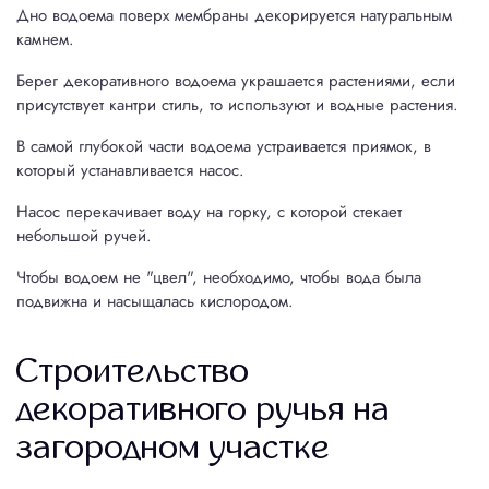
8(800)100-6579
Дно водоема поверх мембраны декорируется натуральным
камнем.
begala@vosaduli.ru
Берег декоративного водоема украшается растениями, если
присутствует кантри стиль, то используют и водные растения.
В самой глубокой части водоема устраивается приямок, в
который устанавливается насос.
Насос перекачивает воду на горку, с которой стекает
небольшой ручей.
Чтобы водоем не "цвел", необходимо, чтобы вода была
подвижна и насыщалась кислородом.
Строительство
декоративного ручья на
загородном участке