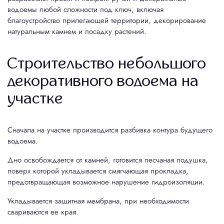
водоемы любой сложности под ключ, включая
Автоматический полив
благоустройство прилегающей территории, декорирование
натуральным камнем и посадку растений.
Устройство ручьев и водоемов
Строительство террасы на набережной
Строительство небольшого
декоративного водоема на
Озеленение
участке
Посадка растений
Устройство газона
Цена 1 м² газона
Устройство цветников
Сначала на участке производится разбивка контура будущего
водоема.
Портфолио
Дно освобождается от камней, готовится песчаная подушка,
поверх которой укладывается смягчающая прокладка,
Контакты
предотвращающая возможное нарушение гидроизоляции.
Рассчитать стоимость
Укладывается защитная мембрана, при необходимости
свариваются ее края.