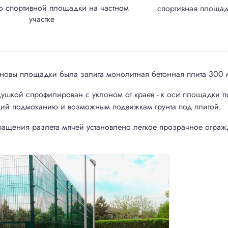
во спортивной площадки на частном
спортивная площад
участке
сновы площадки была залита монолитная бетонная плита 300
душкой спрофилирован с уклоном от краев - к оси площадки п
оектирование
щий подмоканию и возможным подвижкам грунта под плитой.
ращения разлета мячей установлено легкое прозрачное ограж
та благоустройства
ирование
3D-Визуализация
ждения
Проект террас