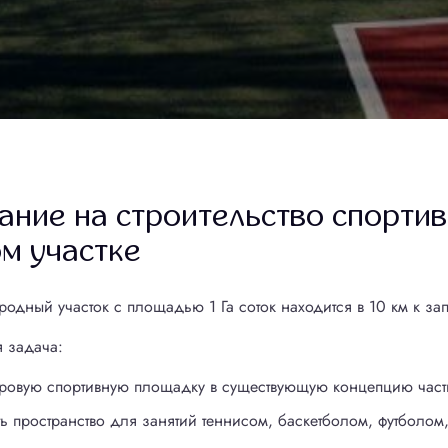
Соглашаюсь на обработку
Соглашаюсь на обработку
персональных данных
персональных данных
Соглашаюсь на обработку
Соглашаюсь на обработку
персональных данных
персональных данных
Отправить заявку
Отправить заявку
Отправить
Отправить
ание на строительство спорти
м участке
родный участок с площадью 1 Га соток находится в 10 км к за
 задача:
гровую спортивную площадку в существующую концепцию частн
ь пространство для занятий теннисом, баскетболом, футболом,