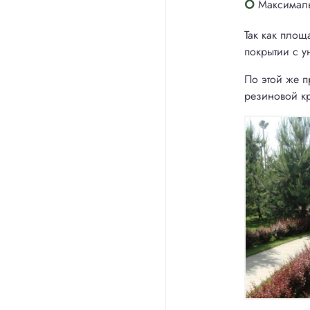
Максималь
Так как площ
покрытии с у
По этой же п
резиновой к