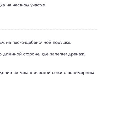
ка на частном участке
 мм на песко-щебеночной подушке.
о длинной стороне, где залегает дренаж,
дение из металлической сетки с полимерным
Портфолио