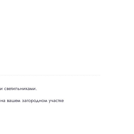
Контакты
Рассчитать стоимость
и светильниками.
8(800)100-
на вашем загородном участке
6579