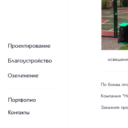
Топосъемка
Проектирова
Проектирование
Проектирование
Бл
освещени
Благоустройство
Благоустройство
Озеленение
Озеленение
По бокам пло
Мощение до
Компания "Н
Портфолио
Портфолио
Устройство 
Закажите про
Контакты
Контакты
Автоматическ
Устройство р