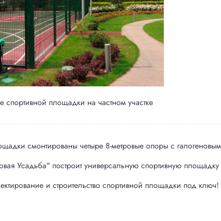
ние общественных пространств
агоустройство
е спортивной площадки на частном участке
щадки смонтированы четыре 8-метровые опоры с галогеновым
рожек
Цена 1 м² дорожки
овая Усадьба" построит универсальную спортивную площадку 
дренажей
Устройство освещения
ектирование и строительство спортивной площадки под ключ!
ий полив
учьев и водоемов