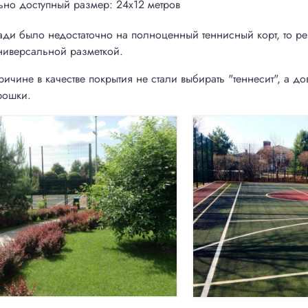
но доступный размер: 24х12 метров
ади было недостаточно на полноценный теннисный корт, то р
ниверсальной разметкой.
ричине в качестве покрытия не стали выбирать "теннесит", а 
рошки.