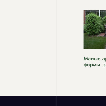
Малые а
формы