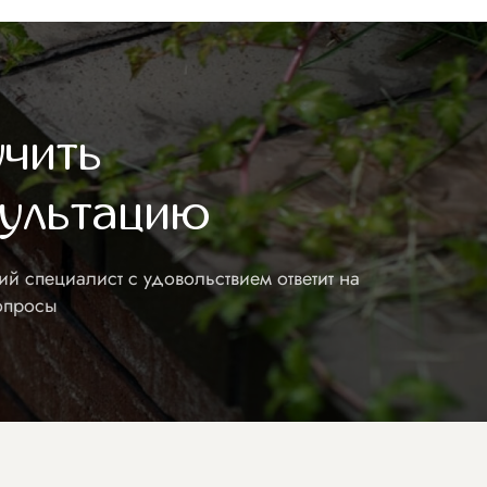
begala@vosaduli.ru
чить
сультацию
й специалист с удовольствием ответит на
опросы