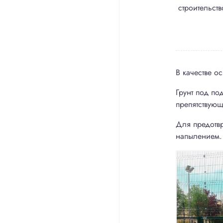
строительст
В качестве о
Грунт под по
Пр
препятствую
Для предотв
напылением.
Состав проек
Цены проект
Проект огра