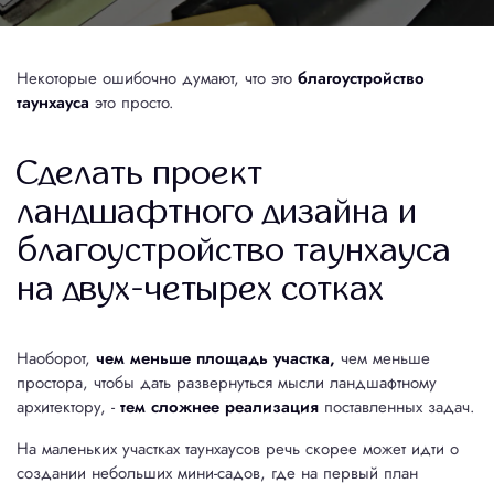
Автоматический полив
Устройство ручьев и водоемов
Некоторые ошибочно думают, что это
благоустройство
таунхауса
это просто.
Строительство террасы на набережной
Сделать проект
Озеленение
ландшафтного дизайна и
Посадка растений
Устройство газона
благоустройство таунхауса
Цена 1 м² газона
Устройство цветников
на двух-четырех сотках
Портфолио
Наоборот,
чем меньше площадь участка,
чем меньше
простора, чтобы дать развернуться мысли ландшафтному
Контакты
архитектору, -
тем сложнее реализация
поставленных задач.
Рассчитать стоимость
На маленьких участках таунхаусов речь скорее может идти о
создании небольших мини-садов, где на первый план