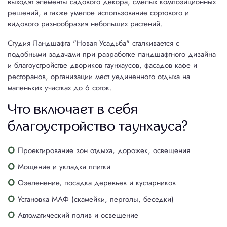
выходят элементы садового декора, смелых композиционных
8(800)100-6579
решений, а также умелое использование сортового и
видового разнообразия небольших растений.
begala@vosaduli.ru
Студия Ландшафта "Новая Усадьба" сталкивается с
подобными задачами при разработке ландшафтного дизайна
и благоустройстве двориков таунхаусов, фасадов кафе и
ресторанов, организации мест уединенного отдыха на
маленьких участках до 6 соток.
Что включает в себя
благоустройство таунхауса?
Проектирование зон отдыха, дорожек, освещения
Мощение и укладка плитки
Озеленение, посадка деревьев и кустарников
Установка МАФ (скамейки, перголы, беседки)
Автоматический полив и освещение