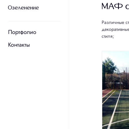
МАФ ф
Озеленение
Озеленение
Различные ст
Мощение до
декоративные
Портфолио
Портфолио
стиля;
Устройство 
Контакты
Контакты
Автоматическ
Устройство р
Строительств
Оз
Посадка рас