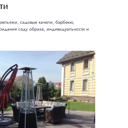
ти
 трельяжи, садовые качели, барбекю,
8(800)100-
придания саду образа, индивидуальности и
6579
begala@vosaduli.ru