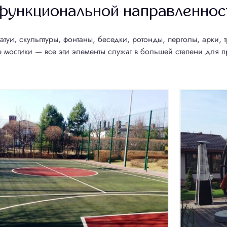
ункциональной направленнос
атуи, скульптуры, фонтаны, беседки, ротонды, перголы, арки,
рожек
Цена 1 м² дорожки
 мостики — все эти элементы служат в большей степени для 
дренажей
Устройство освещения
ий полив
учьев и водоемов
о террасы на набережной
еленение
тений
Устройство газона