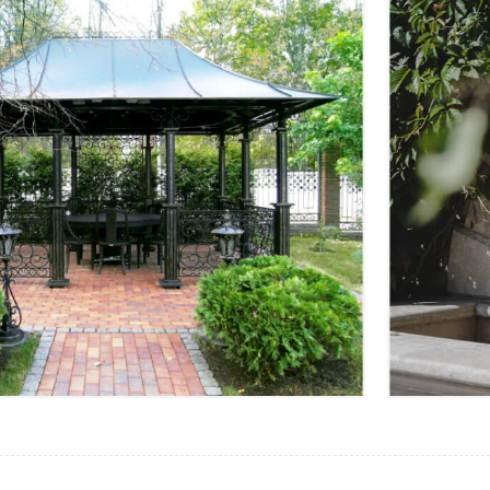
та благоустройства
ирование
3D-Визуализация
ждения
Проект террас
ние общественных пространств
агоустройство