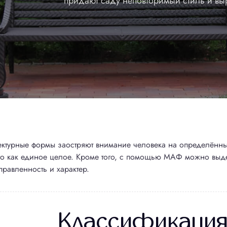
придают саду неповторимый стиль и вы
Соглашаюсь на обработку
Соглашаюсь на обработку
персональных данных
персональных данных
Соглашаюсь на обработку
Соглашаюсь на обработку
персональных данных
персональных данных
Отправить заявку
Отправить заявку
Отправить
Отправить
ктурные формы заостряют внимание человека на определённы
го как единое целое. Кроме того, с помощью МАФ можно выде
правленность и характер.
Классификаци