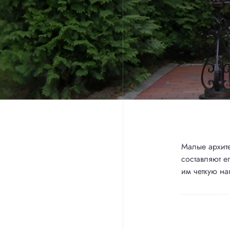
Малые архите
составляют е
им четкую на